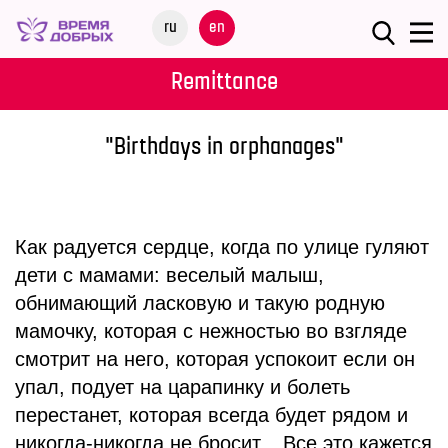
Меню
ru
en
ABOUT
Remittance
THE
FUND
"Birthdays in orphanages"
OUR
CHILDRENS
Как радуется сердце, когда по улице гуляют
PROGRAMS
дети с мамами: веселый малыш,
обнимающий ласковую и такую родную
FOR
мамочку, которая с нежностью во взгляде
PARTNERS
смотрит на него, которая успокоит если он
упал, подует на царапинку и болеть
ACTIVITIES
перестанет, которая всегда будет рядом и
никогда-никогда не бросит... Все это кажется