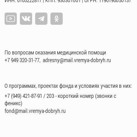
ИНН: 6165222817 | КПП: 930301001 | ОГРН: 1196196050137
По вопросам оказания медицинской помощи
+7 949 320-31-77
,
adresny@mail.vremya-dobryh.ru
О программах, проектах фонда и условиях участия в них:
+7 (949) 421-87-91
/
203
- короткий номер (звонки с
феникс)
fond@mail.vremya-dobryh.ru