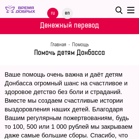
Меню
ru
en
О
Денежный перевод
ФОНДЕ
Главная
-
Помощь
НАШИ
Помочь детям Донбасса
ДЕТИ
Ваше помощь очень важна и даёт детям
ПРОГРАММЫ
Донбасса огромный шанс на счастливое и
ПАРТНЕРАМ
здоровое детство без боли и страданий.
Вместе мы создаем счастливые истории
МЕРОПРИЯТИЯ
выздоровления наших детей. Благодаря
Вашим регулярным пожертвованиям, будь
ПОМОЩЬ
то 100, 500 или 1 000 рублей мы закрываем
даже самые большие сборы. Спасибо, что