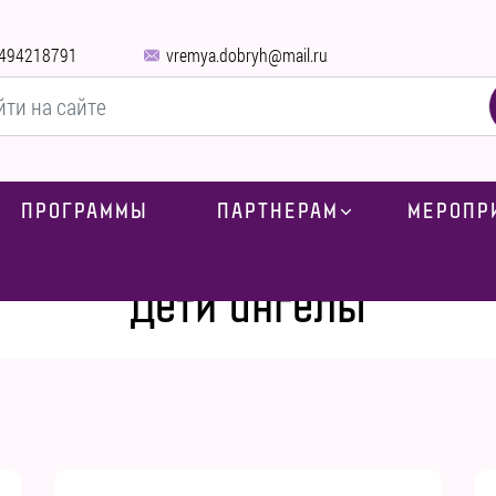
494218791
vremya.dobryh@mail.ru
ПРОГРАММЫ
ПАРТНЕРАМ
МЕРОПР
Главная
»
Дети ангелы
Дети ангелы