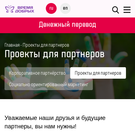
Меню
ru
en
О
Денежный перевод
ФОНДЕ
Главная
-
Проекты для партнеров
НАШИ
Проекты для партнеров
ДЕТИ
ПРОГРАММЫ
Корпоративное партнёрство
Проекты для партнеров
Coциaльнo opиeнтиpoвaнный маркетинг
ПАРТНЕРАМ
МЕРОПРИЯТИЯ
Уважаемые наши друзья и будущие
ПОМОЩЬ
партнеры, вы нам нужны!