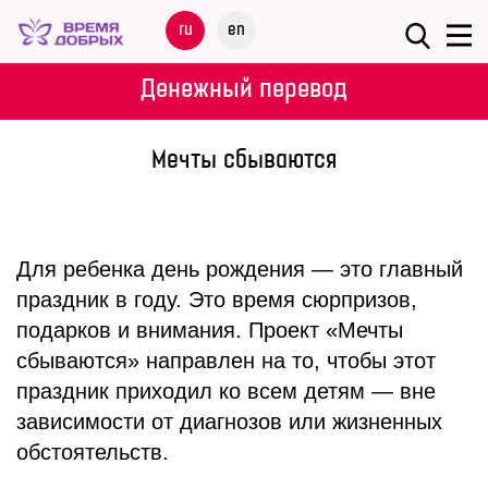
Меню
ru
en
О
Денежный перевод
ФОНДЕ
Мечты сбываются
НАШИ
ДЕТИ
ПРОГРАММЫ
Для ребенка день рождения — это главный
праздник в году. Это время сюрпризов,
ПАРТНЕРАМ
подарков и внимания. Проект «Мечты
сбываются» направлен на то, чтобы этот
МЕРОПРИЯТИЯ
праздник приходил ко всем детям — вне
зависимости от диагнозов или жизненных
ПОМОЩЬ
обстоятельств.