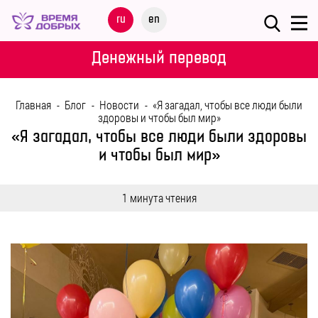
Меню
ru
en
О
Денежный перевод
ФОНДЕ
Главная
-
Блог
-
Новости
-
«Я загадал, чтобы все люди были
НАШИ
здоровы и чтобы был мир»
ДЕТИ
«Я загадал, чтобы все люди были здоровы
и чтобы был мир»
ПРОГРАММЫ
1 минута чтения
ПАРТНЕРАМ
МЕРОПРИЯТИЯ
ПОМОЩЬ