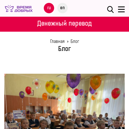
Меню
ru
en
О
Денежный перевод
ФОНДЕ
Главная
»
Блог
НАШИ
Блог
ДЕТИ
ПРОГРАММЫ
ПАРТНЕРАМ
МЕРОПРИЯТИЯ
ПОМОЩЬ