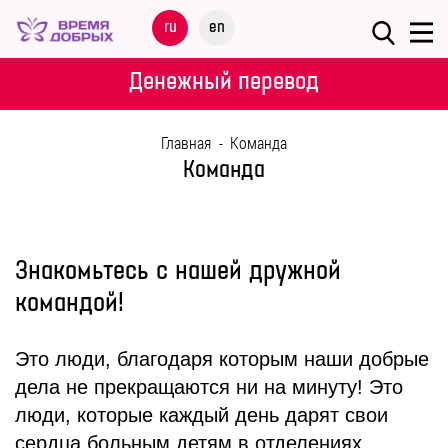
Меню
ru
en
О
Денежный перевод
ФОНДЕ
Главная
-
Команда
НАШИ
Команда
ДЕТИ
ПРОГРАММЫ
Знакомьтесь с нашей дружной
ПАРТНЕРАМ
командой!
МЕРОПРИЯТИЯ
Это люди, благодаря которым наши добрые
дела не прекращаются ни на минуту! Это
ПОМОЩЬ
люди, которые каждый день дарят свои
сердца больным детям в отделениях