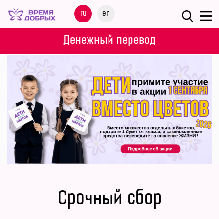
Меню
ru
en
О
Денежный перевод
ФОНДЕ
НАШИ
ДЕТИ
ПРОГРАММЫ
ПАРТНЕРАМ
МЕРОПРИЯТИЯ
Срочный сбор
ПОМОЩЬ