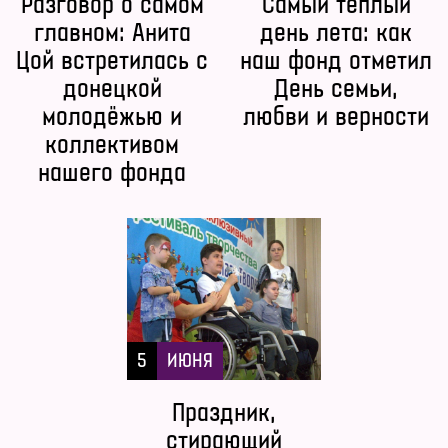
Разговор о самом
Самый теплый
главном: Анита
день лета: как
Цой встретилась с
наш фонд отметил
донецкой
День семьи,
молодёжью и
любви и верности
коллективом
нашего фонда
5
ИЮНЯ
Праздник,
стирающий