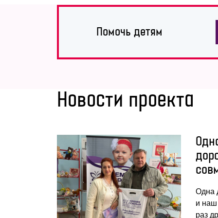
Помочь детям
Новости проекта
Одн
дор
сов
Одна 
и наш
раз д