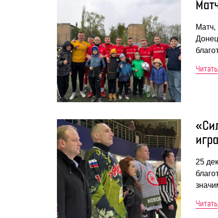
Матч
Матч,
Донец
благо
Читать
«Си
игр
25 де
благо
значи
Читать