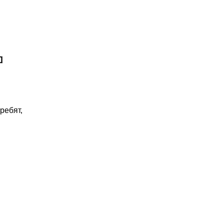
а
ребят,