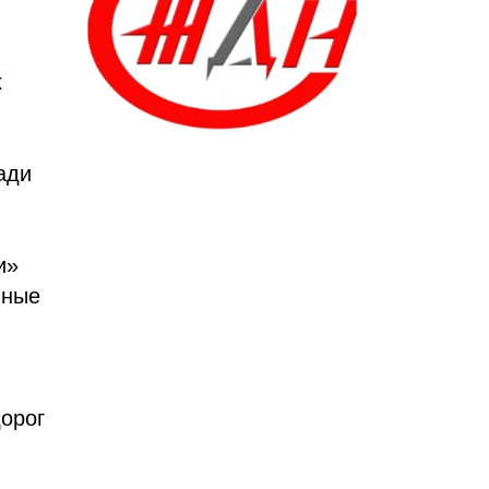
х
ади
и»
нные
орог