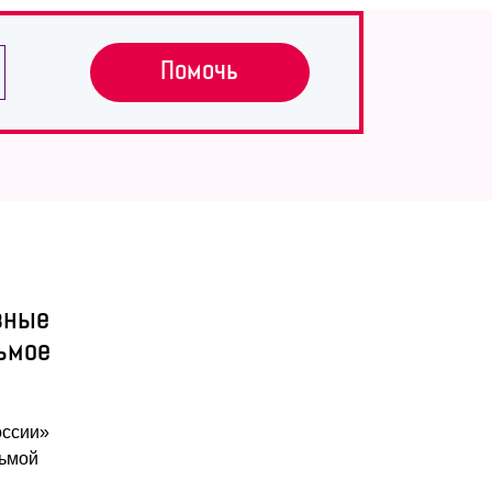
Помочь
зные
ьмое
оссии»
дьмой