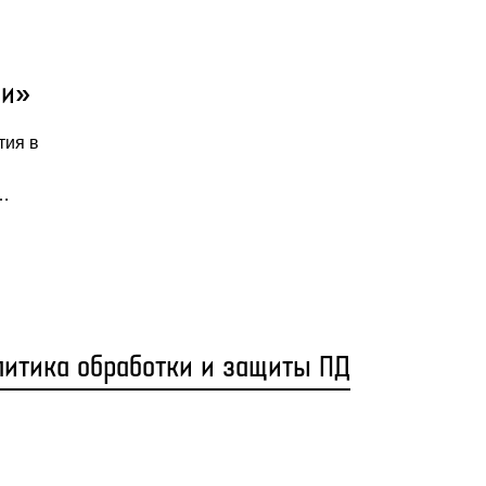
ии»
тия в
и…
литика обработки и защиты ПД