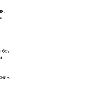
ия.
я
 без
й
сии».