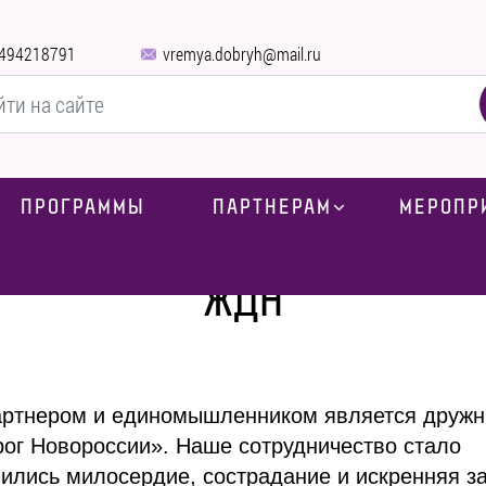
494218791
vremya.dobryh@mail.ru
ПРОГРАММЫ
ПАРТНЕРАМ
МЕРОПР
Главная
-
ЖДН
ЖДН
артнером и единомышленником является дружн
ог Новороссии». Наше сотрудничество стало
нились милосердие, сострадание и искренняя з