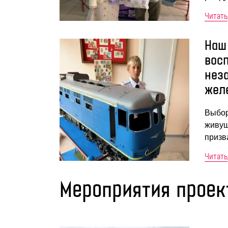
Читать
Наш
вос
нез
жел
Выбор
живущ
призв
Читать
Мероприятия проек