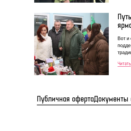
Пут
ярм
Вот и
подде
тради
Читать
Публичная оферта
Документы