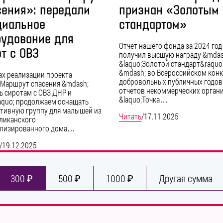
сения»: передали
признан «Золотым
циальное
стандартом»
рудование для
Отчет нашего фонда за 2024 год
т с ОВЗ
получил высшую награду &mdas
&laquo;Золотой стандарт&raquo
&mdash; во Всероссийском кон
ах реализации проекта
добровольных публичных годо
;Маршрут спасения &mdash;
отчетов некоммерческих орган
 сиротам с ОВЗ ДНР и
&laquo;Точка…
quo; продолжаем оснащать
тивную группу для малышей из
Читать
/
17.11.2025
ликанского
ализированного дома…
/
19.12.2025
300 ₽
500 ₽
1000 ₽
Другая сумма