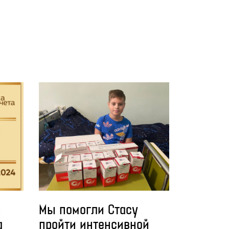
й
Мы помогли Стасу
а
пройти интенсивной