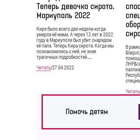
Теперь девочка сирота.
спа
Мариуполь 2022
спе
обо
Кире было всего две недели когда
сиро
умерла её мама. А через 12 лет в 2022
году в Мариуполе был убит снарядом
её папа. Теперь Кира сирота. Когда мы
В рамк
познакомились с ней, не зная
&laquo
трагичных подробностей…
помощь
ЛНР&ra
Читать
/
27.04.2022
паллиа
Респуб
специ
Читать
Помочь детям