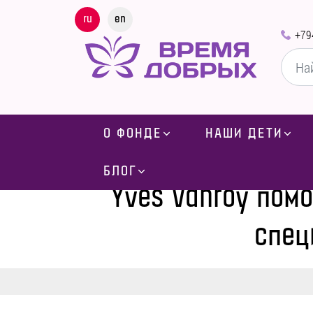
ru
en
+79
О ФОНДЕ
НАШИ ДЕТИ
Главная
-
Блог
-
Новости
-
БЛОГ
Yves Vanroy пом
спец