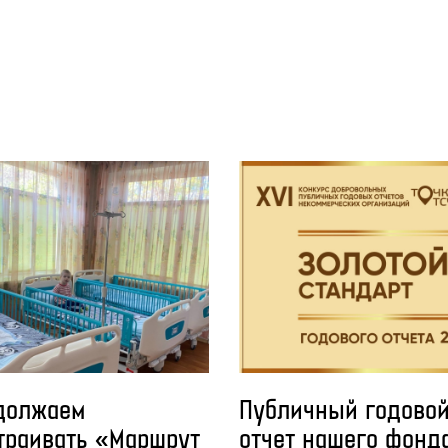
должаем
Публичный годово
траивать «Маршрут
отчет нашего фонд