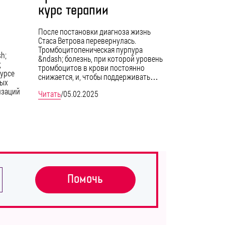
курс терапии
После постановки диагноза жизнь
Стаса Ветрова перевернулась.
Тромбоцитопеническая пурпура
h;
&ndash; болезнь, при которой уровень
;
тромбоцитов в крови постоянно
курсе
снижается, и, чтобы поддерживать…
вых
изаций
Читать
/
05.02.2025
Помочь