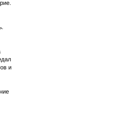
рие.
ь.
а
едал
ов и
ение