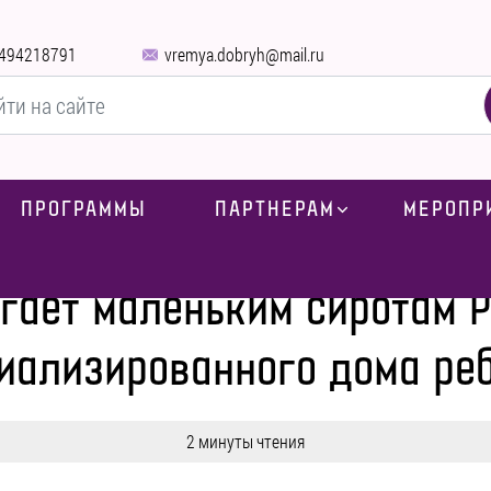
494218791
vremya.dobryh@mail.ru
ПРОГРАММЫ
ПАРТНЕРАМ
МЕРОПР
Yves Vanroy помогает маленьким сиротам Республиканского специ
огает маленьким сиротам 
иализированного дома ре
2 минуты чтения