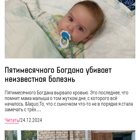
Пятимесячного Богдана убивает
неизвестная болезнь
Пятимесячного Богдана вырвало кровью. Это последнее, что
помнит мама малыша о том жутком дне, с которого всё
началось. &laquo;То, что с сыночком что-то не в порядке я стала
замечать с трёх…
Читать
/
24.12.2024