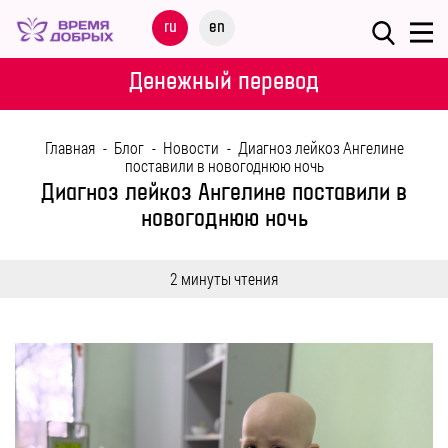
Меню
ru
en
О
Денежный перевод
ФОНДЕ
Главная
-
Блог
-
Новости
-
Диагноз лейкоз Ангелине
НАШИ
поставили в новогоднюю ночь
ДЕТИ
Диагноз лейкоз Ангелине поставили в
новогоднюю ночь
ПРОГРАММЫ
2 минуты чтения
ПАРТНЕРАМ
МЕРОПРИЯТИЯ
ПОМОЩЬ