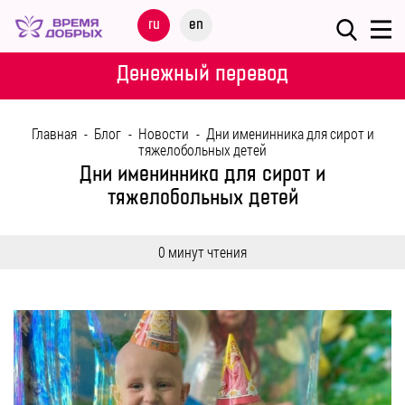
Меню
ru
en
О
Денежный перевод
ФОНДЕ
Главная
-
Блог
-
Новости
-
Дни именинника для сирот и
НАШИ
тяжелобольных детей
ДЕТИ
Дни именинника для сирот и
тяжелобольных детей
ПРОГРАММЫ
0 минут чтения
ПАРТНЕРАМ
МЕРОПРИЯТИЯ
ПОМОЩЬ