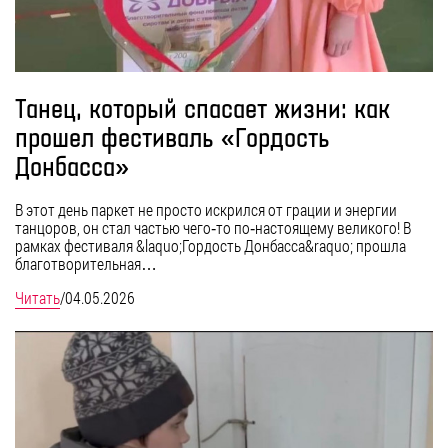
Танец, который спасает жизни: как
прошел фестиваль «Гордость
Донбасса»
В этот день паркет не просто искрился от грации и энергии
танцоров, он стал частью чего‑то по‑настоящему великого! В
рамках фестиваля &laquo;Гордость Донбасса&raquo; прошла
благотворительная…
Читать
/
04.05.2026