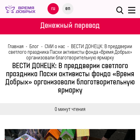
Меню
ru
en
О
Денежный перевод
ФОНДЕ
Главная
-
Блог
-
СМИ о нас
-
ВЕСТИ ДОНЕЦК: В преддверии
НАШИ
светлого праздника Пасхи активисты фонда «Время Добрых»
организовали благотворительную ярмарку
ДЕТИ
ВЕСТИ ДОНЕЦК: В преддверии светлого
праздника Пасхи активисты фонда «Время
ПРОГРАММЫ
Добрых» организовали благотворительную
ярмарку
ПАРТНЕРАМ
0 минут чтения
МЕРОПРИЯТИЯ
ПОМОЩЬ