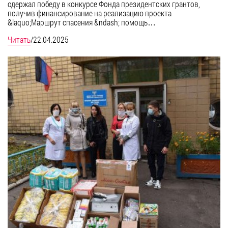
одержал победу в конкурсе Фонда президентских грантов,
получив финансирование на реализацию проекта
&laquo;Маршрут спасения &ndash; помощь…
Читать
/
22.04.2025