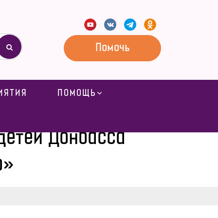
Помочь
ИЯТИЯ
ПОМОЩЬ
рили «Новогоднее чудо»
детей Донбасса
о»