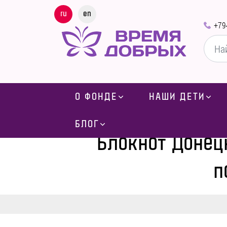
ru
en
+79
О ФОНДЕ
НАШИ ДЕТИ
Главная
-
Блог
-
СМИ о
БЛОГ
Блокнот Донец
п