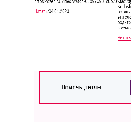
&laquo
https://dzen.ru/video/watch/63b976931c8b7a2c477
&ndash
Читать
/
04.04.2023
органи
эти сл
родите
звучал
Читать
Помочь детям