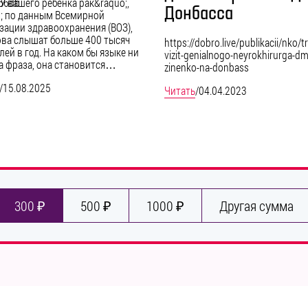
;У вашего ребёнка рак&raquo;,
f66db
Донбасса
; по данным Всемирной
зации здравоохранения (ВОЗ),
ова слышат больше 400 тысяч
https://dobro.live/publikacii/nko/
лей в год. На каком бы языке ни
vizit-genialnogo-neyrokhirurga-dmi
а фраза, она становится…
zinenko-na-donbass
/
15.08.2025
Читать
/
04.04.2023
300 ₽
500 ₽
1000 ₽
Другая сумма