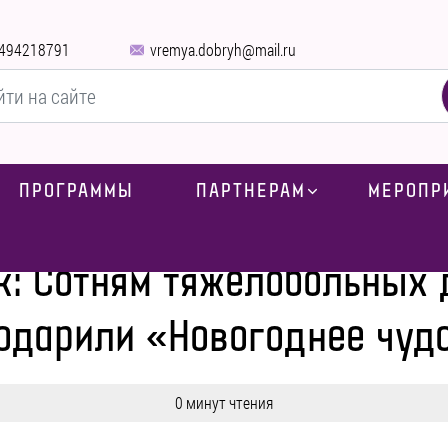
494218791
vremya.dobryh@mail.ru
ПРОГРАММЫ
ПАРТНЕРАМ
МЕРОПР
 нас
-
Блокнот Донецк: Сотням тяжелобольных детей Донбасса пода
к: Сотням тяжелобольных 
одарили «Новогоднее чуд
0 минут чтения