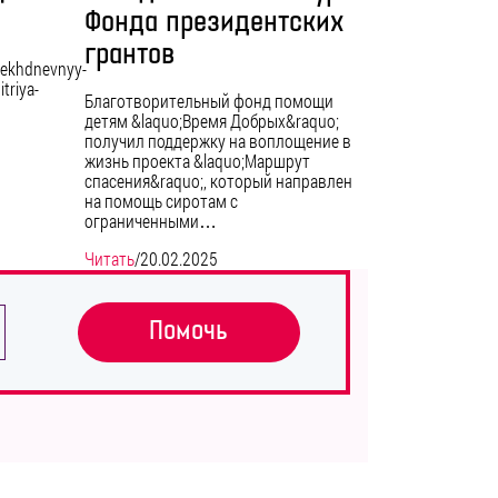
Фонда президентских
грантов
trekhdnevnyy-
triya-
Благотворительный фонд помощи
детям &laquo;Время Добрых&raquo;
получил поддержку на воплощение в
жизнь проекта &laquo;Маршрут
спасения&raquo;, который направлен
на помощь сиротам с
ограниченными…
Читать
/
20.02.2025
Помочь