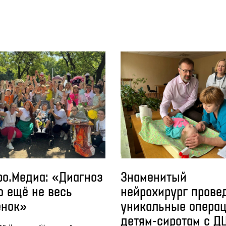
ро.Медиа: «Диагноз
Знаменитый
о ещё не весь
нейрохирург прове
ёнок»
уникальные опера
детям-сиротам с Д