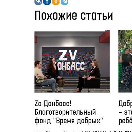
Похожие статьи
Доб
Zа Донбасс!
– эт
Благотворительный
реб
фонд "Время добрых"