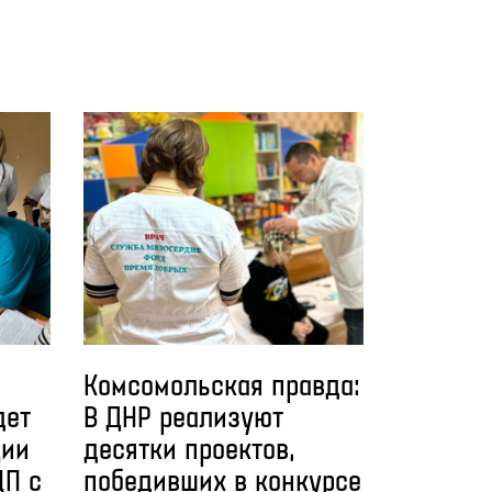
Комсомольская правда:
дет
В ДНР реализуют
ции
десятки проектов,
ЦП с
победивших в конкурсе