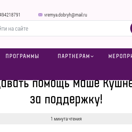
494218791
vremya.dobryh@mail.ru
ПРОГРАММЫ
ПАРТНЕРАМ
МЕРОПР
овости
-
Продолжаем передавать помощь Маше Кушнер. Благодарим
авать помощь Маше Кушне
за поддержку!
1 минута чтения