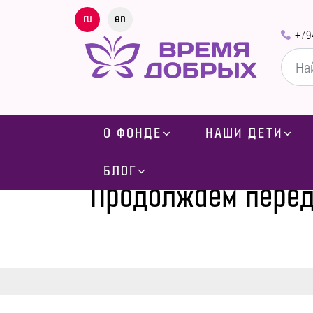
ru
en
+79
О ФОНДЕ
НАШИ ДЕТИ
Главная
-
Блог
-
Н
БЛОГ
Продолжаем перед