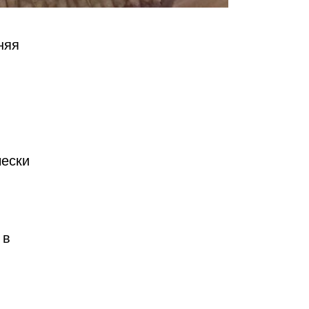
няя
чески
 в