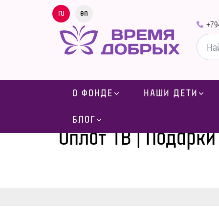
ru
en
+79
О ФОНДЕ
НАШИ ДЕТИ
Главная
-
Блог
-
БЛОГ
Оплот ТВ | Подарк