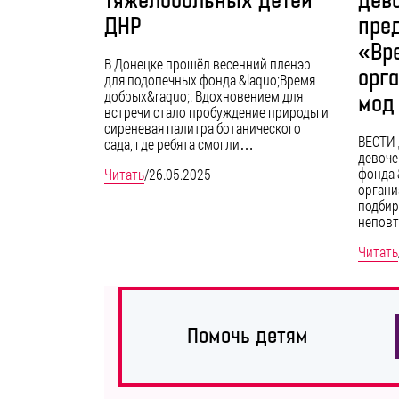
тяжелобольных детей
дев
ДНР
пре
«Вр
В Донецке прошёл весенний пленэр
орг
для подопечных фонда &laquo;Время
добрых&raquo;. Вдохновением для
мод
встречи стало пробуждение природы и
сиреневая палитра ботанического
ВЕСТИ 
сада, где ребята смогли…
девоче
фонда 
Читать
/
26.05.2025
органи
подбир
непов
Читать
Помочь детям