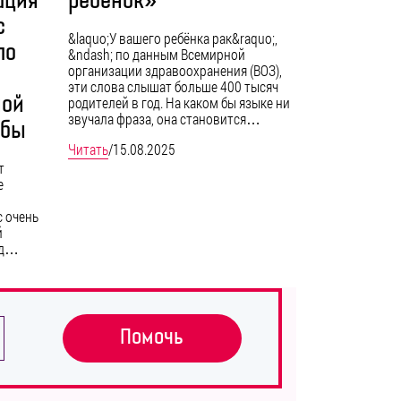
ация
ребёнок»
с
&laquo;У вашего ребёнка рак&raquo;,
ло
&ndash; по данным Всемирной
организации здравоохранения (ВОЗ),
эти слова слышат больше 400 тысяч
ной
родителей в год. На каком бы языке ни
звучала фраза, она становится…
жбы
Читать
/
15.08.2025
т
е
с очень
й
нд…
Помочь