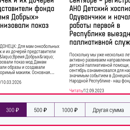
очек и их дочерей
сентябре – регистр
дставители фонда
АНО Детский хоспи
емя Добрых»
Одуванчики и нача
анизовали показ
работы первой в
Республике выезд
паллиативной слу
ДОНЕЦК: Для мам онкобольных
к и их дочерей представители
Поскольку мы уже несколько ле
&laquo;Время Добрых&raquo;
активно развиваем направлени
зовали показ мод Дамам
детской паллиативной помощи,
али образы и создавали
сентябрь ознаменовался для на
торимый макияж. Основная…
значимым событием в Донецко
Народной Республике - наш фо
/
10.03.2026
Читать
/
12.09.2023
300 ₽
500 ₽
1000 ₽
Другая сумма