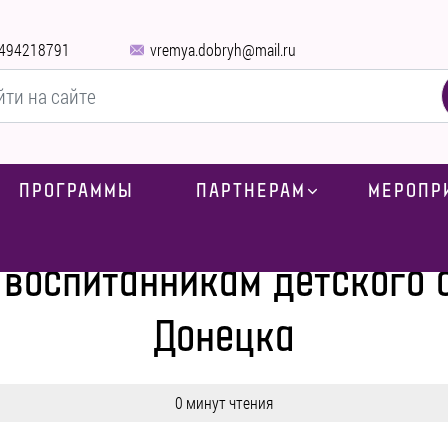
494218791
vremya.dobryh@mail.ru
ПРОГРАММЫ
ПАРТНЕРАМ
МЕРОПР
СМИ о нас
-
Оплот ТВ | Подарки воспитанникам детского социально
и воспитанникам детского 
Донецка
0 минут чтения