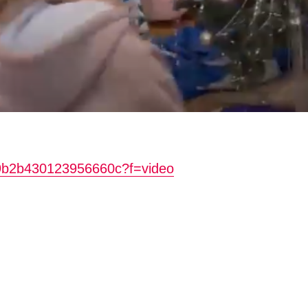
e9b2b430123956660c?f=video