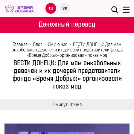
Меню
ru
en
О
Денежный перевод
ФОНДЕ
Главная
-
Блог
-
СМИ о нас
-
ВЕСТИ ДОНЕЦК: Для мам
НАШИ
онкобольных девочек и их дочерей представители фонда
«Время Добрых» организовали показ мод
ДЕТИ
ВЕСТИ ДОНЕЦК: Для мам онкобольных
девочек и их дочерей представители
ПРОГРАММЫ
фонда «Время Добрых» организовали
показ мод
ПАРТНЕРАМ
0 минут чтения
МЕРОПРИЯТИЯ
ПОМОЩЬ