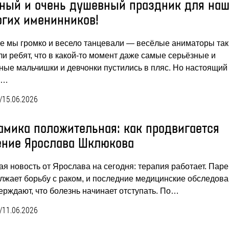
ный и очень душевный праздник для на
огих именинников!
е мы громко и весело танцевали — весёлые аниматоры так
ли ребят, что в какой-то момент даже самые серьёзные и
ные мальчишки и девчонки пустились в пляс. Но настоящий
в…
/
15.06.2026
амика положительная: как продвигается
ение Ярослава Шклюкова
ая новость от Ярослава на сегодня: терапия работает. Пар
лжает борьбу с раком, и последние медицинские обследов
ерждают, что болезнь начинает отступать. По…
/
11.06.2026