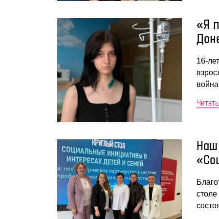
«Я п
Дон
16-ле
взрос
война
Читать
Наш
«Со
Благо
столе
состо