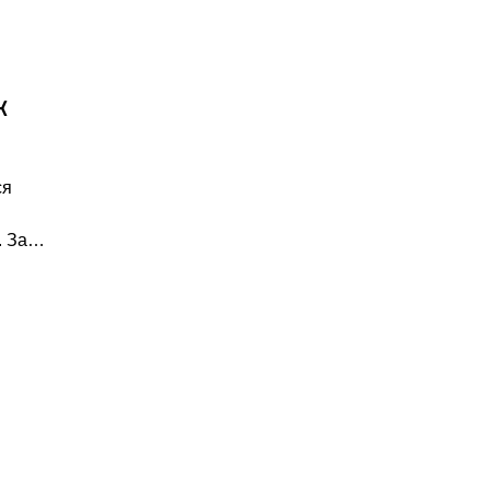
к
ся
у. За…