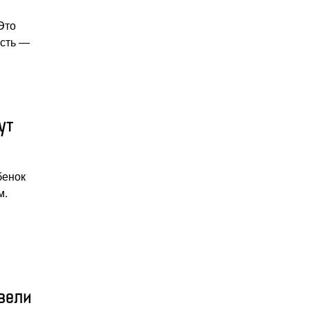
Это
ость —
ут
бенок
м.
вели