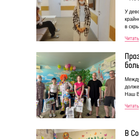
У дев
крайн
в скр
Читать
Праз
бол
Между
долже
Наш В
Читать
В С