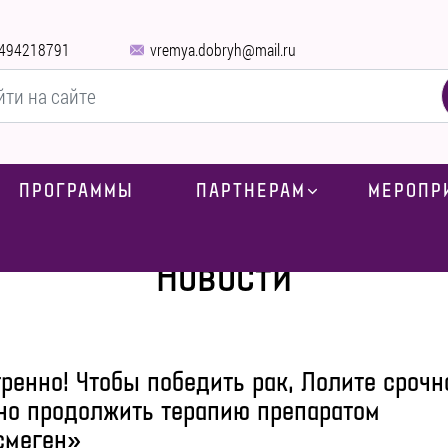
494218791
vremya.dobryh@mail.ru
ПРОГРАММЫ
ПАРТНЕРАМ
МЕРОПР
Главная
»
Блог
»
Новости
Новости
ренно! Чтобы победить рак, Лолите срочн
но продолжить терапию препаратом
смеген»