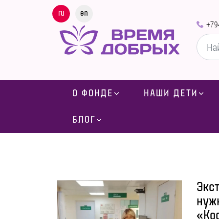
ru
en
+79
О ФОНДЕ
НАШИ ДЕТИ
БЛОГ
Экст
нуж
«Ко