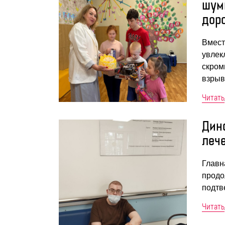
шум
дор
Вмест
увлек
скром
взры
Читать
Дин
леч
Главн
продо
подтв
Читать