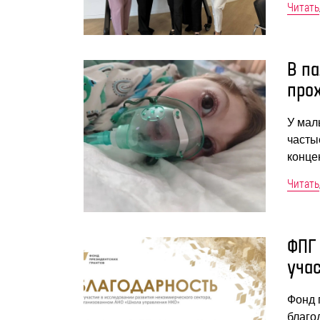
Читать
В п
про
У мал
часты
конце
Читать
ФПГ
уча
Фонд 
благо