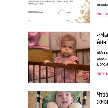
неком
Читать
«Мы
Ани
«Мы о
особе
Богом
Читать
Что
жиз