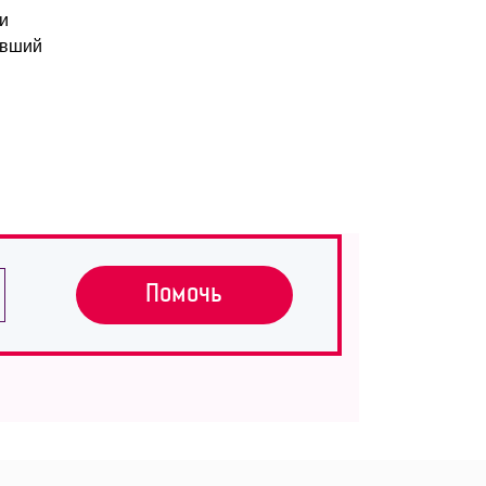
и
авший
Помочь