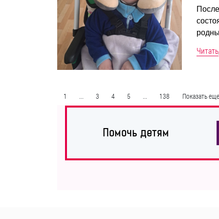
После
состо
родны
Читать
1
...
3
4
5
...
138
Показать ещ
Помочь детям