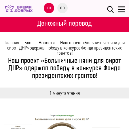
Меню
ru
en
О
Денежный перевод
ФОНДЕ
Главная
-
Блог
-
Новости
-
Наш проект «Больничные няни для
НАШИ
сирот ДНР» одержал победу в конкурсе Фонда президентских
грантов!
ДЕТИ
Наш проект «Больничные няни для сирот
ДНР» одержал победу в конкурсе Фонда
ПРОГРАММЫ
президентских грантов!
ПАРТНЕРАМ
1 минута чтения
МЕРОПРИЯТИЯ
ПОМОЩЬ