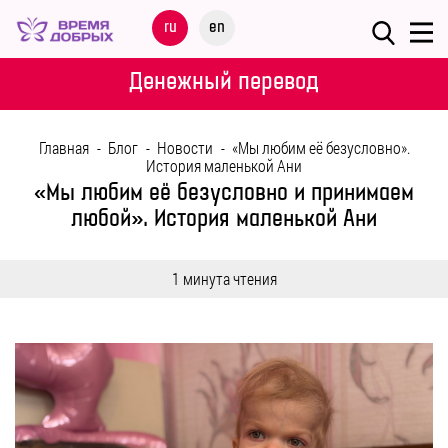
Меню
ru
en
О
Денежный перевод
ФОНДЕ
Главная
-
Блог
-
Новости
-
«Мы любим её безусловно».
НАШИ
История маленькой Ани
ДЕТИ
«Мы любим её безусловно и принимаем
любой». История маленькой Ани
ПРОГРАММЫ
1 минута чтения
ПАРТНЕРАМ
МЕРОПРИЯТИЯ
ПОМОЩЬ