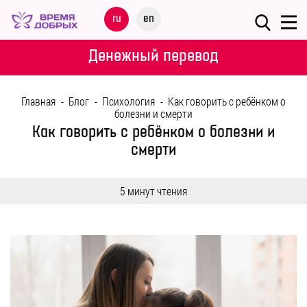
Меню
ru
en
О
Денежный перевод
ФОНДЕ
Главная
-
Блог
-
Психология
-
Как говорить с ребёнком о
НАШИ
болезни и смерти
ДЕТИ
Как говорить с ребёнком о болезни и
смерти
ПРОГРАММЫ
5 минут чтения
ПАРТНЕРАМ
МЕРОПРИЯТИЯ
ПОМОЩЬ