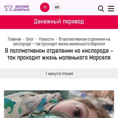
Меню
ru
en
О
Денежный перевод
ФОНДЕ
Главная
-
Блог
-
Новости
-
В паллиативном отделении на
НАШИ
кислороде – так проходит жизнь маленького Марселя
ДЕТИ
В паллиативном отделении на кислороде –
так проходит жизнь маленького Марселя
ПРОГРАММЫ
1 минута чтения
ПАРТНЕРАМ
МЕРОПРИЯТИЯ
ПОМОЩЬ