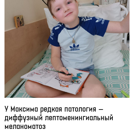
У Максима редкая патология —
диффузный лептоменингиальный
меланоматоз