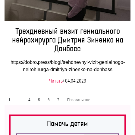
Трехдневный визит гениального
нейрохирурга Дмитрия Зиненко на
Донбасс
https://dobro.press/blogi/trehdnevnyi-vizit-genialnogo-
neirohirurga-dmitriya-zinenko-na-donbass
Читать
/
04.04.2023
1
...
4
5
6
7
Показать еще
Помочь детям