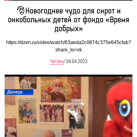
🎅Новогоднее чудо для сирот и
онкобольных детей от фонда «Время
добрых»
https://dzen.ru/video/watch/63aeda2c0874c375e645cfab?
share_to=vk
Читать
/
04.04.2023