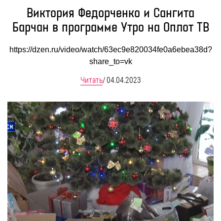
Виктория Федорченко и Сангита
Барчан в программе Утро на Оплот ТВ
https://dzen.ru/video/watch/63ec9e820034fe0a6ebea38d?
share_to=vk
Читать
/
04.04.2023