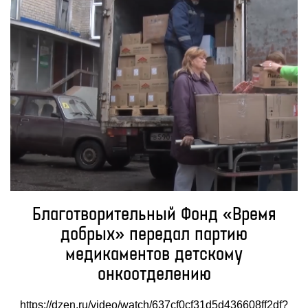
Благотворительный Фонд «Время
добрых» передал партию
медикаментов детскому
онкоотделению
https://dzen.ru/video/watch/637cf0cf31d5d436608ff2df?