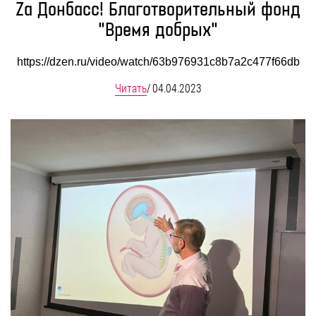
Zа Донбасс! Благотворительный фонд
"Время добрых"
https://dzen.ru/video/watch/63b976931c8b7a2c477f66db
Читать
/
04.04.2023