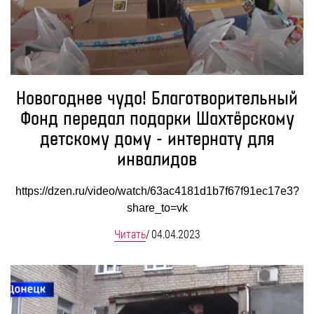
Новогоднее чудо! Благотворительный
Фонд передал подарки Шахтёрскому
детскому дому - интернату для
инвалидов
https://dzen.ru/video/watch/63ac4181d1b7f67f91ec17e3?
share_to=vk
Читать
/
04.04.2023