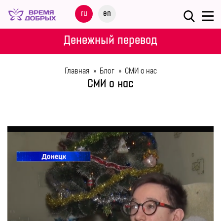
Меню
ru
en
О
Денежный перевод
ФОНДЕ
Главная
»
Блог
»
СМИ о нас
НАШИ
СМИ о нас
ДЕТИ
ПРОГРАММЫ
ПАРТНЕРАМ
МЕРОПРИЯТИЯ
ПОМОЩЬ