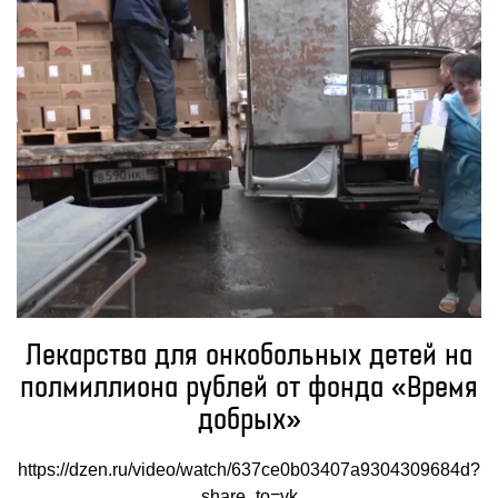
Лекарства для онкобольных детей на
полмиллиона рублей от фонда «Время
добрых»
https://dzen.ru/video/watch/637ce0b03407a9304309684d?
share_to=vk