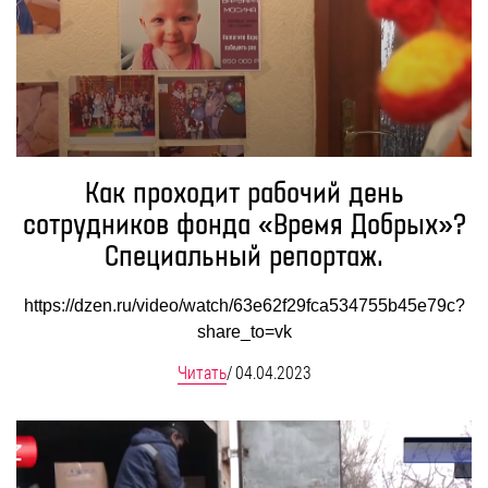
Как проходит рабочий день
сотрудников фонда «Время Добрых»?
Специальный репортаж.
https://dzen.ru/video/watch/63e62f29fca534755b45e79c?
share_to=vk
Читать
/
04.04.2023