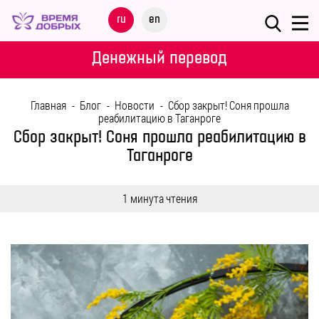
Меню
ru
en
О
Денежный перевод
ФОНДЕ
Главная
-
Блог
-
Новости
-
Сбор закрыт! Соня прошла
НАШИ
реабилитацию в Таганроге
ДЕТИ
Сбор закрыт! Соня прошла реабилитацию в
Таганроге
ПРОГРАММЫ
1 минута чтения
ПАРТНЕРАМ
МЕРОПРИЯТИЯ
ПОМОЩЬ