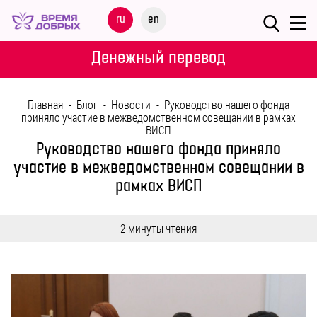
Меню
ru
en
О
Денежный перевод
ФОНДЕ
Главная
-
Блог
-
Новости
-
Руководство нашего фонда
НАШИ
приняло участие в межведомственном совещании в рамках
ВИСП
ДЕТИ
Руководство нашего фонда приняло
участие в межведомственном совещании в
ПРОГРАММЫ
рамках ВИСП
ПАРТНЕРАМ
2 минуты чтения
МЕРОПРИЯТИЯ
ПОМОЩЬ