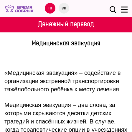
Меню
ru
en
О
Денежный перевод
ФОНДЕ
Медицинская эвакуация
НАШИ
ДЕТИ
ПРОГРАММЫ
«Медицинская эвакуация» – содействие в
организации экстренной транспортировки
ПАРТНЕРАМ
тяжёлобольного ребёнка к месту лечения.
МЕРОПРИЯТИЯ
Медицинская эвакуация – два слова, за
которыми скрываются десятки детских
ПОМОЩЬ
трагедий и спасённых жизней. В случае,
когда терапевтические опции в учреждениях