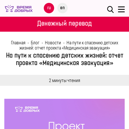
Меню
ru
en
О
Денежный перевод
ФОНДЕ
Главная
-
Блог
-
Новости
-
На пути к спасению детских
НАШИ
жизней: отчет проекта «Медицинская эвакуация»
ДЕТИ
На пути к спасению детских жизней: отчет
проекта «Медицинская эвакуация»
ПРОГРАММЫ
2 минуты чтения
ПАРТНЕРАМ
МЕРОПРИЯТИЯ
ПОМОЩЬ