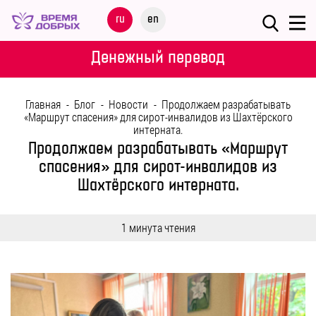
Меню
ru
en
О
Денежный перевод
ФОНДЕ
Главная
-
Блог
-
Новости
-
Продолжаем разрабатывать
НАШИ
«Маршрут спасения» для сирот-инвалидов из Шахтёрского
интерната.
ДЕТИ
Продолжаем разрабатывать «Маршрут
спасения» для сирот-инвалидов из
ПРОГРАММЫ
Шахтёрского интерната.
ПАРТНЕРАМ
1 минута чтения
МЕРОПРИЯТИЯ
ПОМОЩЬ