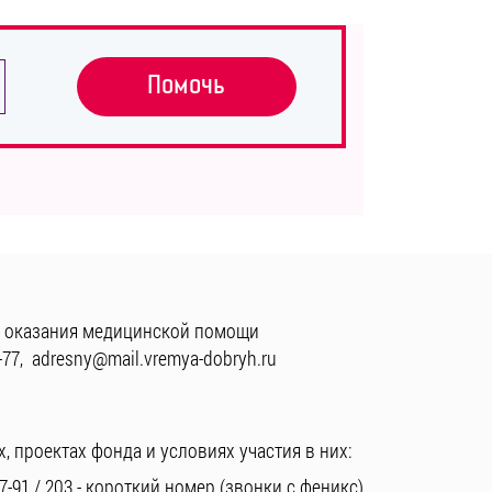
Помочь
 оказания медицинской помощи
-77
,
adresny@mail.vremya-dobryh.ru
, проектах фонда и условиях участия в них:
7-91
/
203
- короткий номер (звонки с феникс)