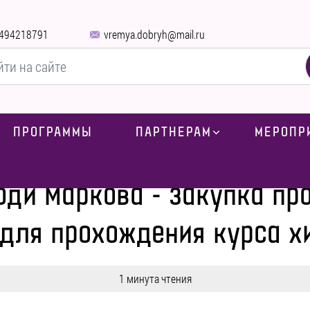
494218791
vremya.dobryh@mail.ru
ПРОГРАММЫ
ПАРТНЕРАМ
МЕРОПР
ь для Володи Маркова - закупка противоопухолевых препаратов дл
оди Маркова - закупка пр
 для прохождения курса х
1 минута чтения