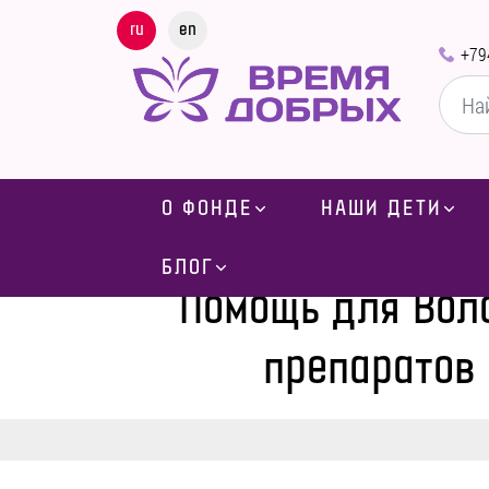
ru
en
+79
О ФОНДЕ
НАШИ ДЕТИ
Главная
-
Блог
-
Новости
-
Помощ
БЛОГ
Помощь для Вол
препаратов