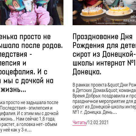
енька просто не
Празднование Дня
ышала после родов.
Рождения для дете
ледствия -
сирот из Донецкой-
лепсия и
школы интернат №1 
роцефалия. И с
Донецка.
м мы с дочкой на
В рамках проекта &quot;Дни Ро
жизнь...
в Детских Домах&quot; команда
Время Добрых поздравила и пр
праздничное мероприятие для д
ка просто не задышала после
сирот из Донецкой-школы инте
 Последствия - эпилепсия и
№1 г. Донецка. День…
ефалия. И с этим мы с дочкой
жизнь... Нам сейчас 1,8 года,
Читать
/
12.02.2021
 растет, а головка нет- объем
у неё как у 3-х…