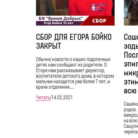
СБОР ДЛЯ ЕГОРА БОЙКО
Саш
ЗАКРЫТ
зад
Пос
Обычно новости о наших подопечных
эпи
детях нам сообщают их родители. О
Егоре нам рассказывает директор,
мик
воспитатели детского дома, в котором
эти
мальчик находится уже более 7 лет, и
врачи отделения…
всю 
Читать
/
14.02.2021
Сашень
родов.
микроц
на всю 
Сашуля
черепа 