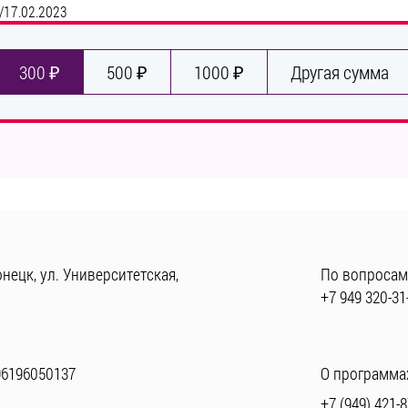
/
17.02.2023
300 ₽
500 ₽
1000 ₽
Другая сумма
нецк, ул. Университетская,
По вопросам
+7 949 320-31
96196050137
О программах
+7 (949) 421-8