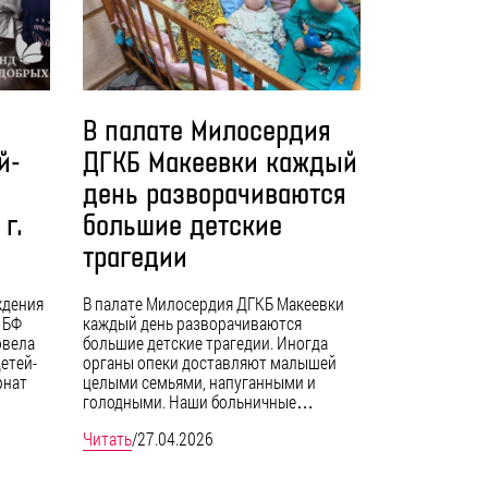
В палате Милосердия
й-
ДГКБ Макеевки каждый
день разворачиваются
г.
большие детские
трагедии
ждения
В палате Милосердия ДГКБ Макеевки
 БФ
каждый день разворачиваются
овела
большие детские трагедии. Иногда
етей-
органы опеки доставляют малышей
рнат
целыми семьями, напуганными и
голодными. Наши больничные…
Читать
/
27.04.2026