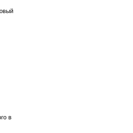
ровый
го в