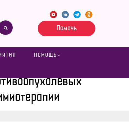
Помочь
ИЯТИЯ
ПОМОЩЬ
я прохождения курса химиотерапии
отивоопухолевых
имиотерапии