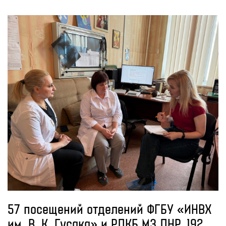
57 посещений отделений ФГБУ «ИНВХ
им. В. К. Гусака» и РДКБ МЗ ДНР. 192