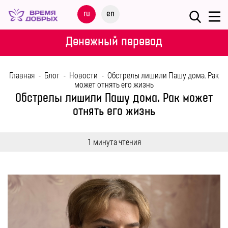
Меню
ru
en
О
Денежный перевод
ФОНДЕ
Главная
-
Блог
-
Новости
-
Обстрелы лишили Пашу дома. Рак
НАШИ
может отнять его жизнь
ДЕТИ
Обстрелы лишили Пашу дома. Рак может
отнять его жизнь
ПРОГРАММЫ
1 минута чтения
ПАРТНЕРАМ
МЕРОПРИЯТИЯ
ПОМОЩЬ