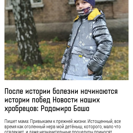
После истории болезни начинаются
истории побед Новости наших
храбрецов: Радамира Баша
Пишет мама: Привыкаем к прежней жизни. Истощенный, все
время как оголенный нерв мой детёныш, которого, мало что
отвлекает, и даже незначительные процедуры приносят