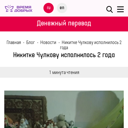
Меню
ru
en
О
Денежный перевод
ФОНДЕ
Главная
-
Блог
-
Новости
-
Никитке Чулкову исполнилось 2
НАШИ
года
ДЕТИ
Никитке Чулкову исполнилось 2 года
ПРОГРАММЫ
1 минута чтения
ПАРТНЕРАМ
МЕРОПРИЯТИЯ
ПОМОЩЬ