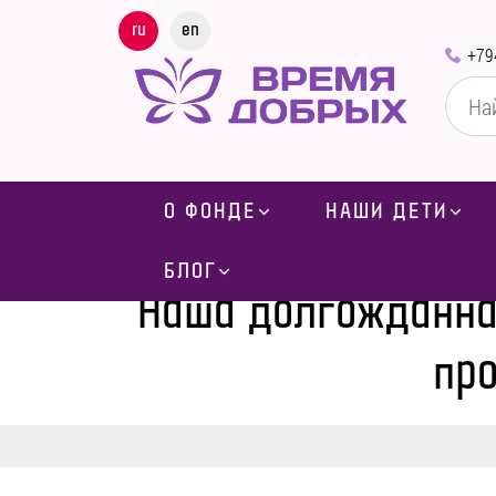
ru
en
+79
О ФОНДЕ
НАШИ ДЕТИ
Главная
-
Блог
-
Новости
БЛОГ
Наша долгожданная
про