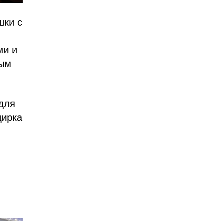
шки с
ми и
ным
 для
цирка