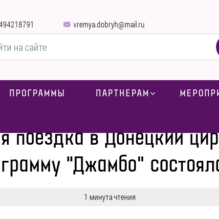
494218791
vremya.dobryh@mail.ru
ПРОГРАММЫ
ПАРТНЕРАМ
МЕРОПР
-
Наша долгожданная поездка в Донецкий цирк "Космос" на шоу-прог
 поездка в Донецкий цир
грамму "Джамбо" состоял
1 минута чтения