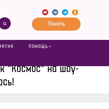
Помочь
ИЯТИЯ
ПОМОЩЬ
рамму "Джамбо" состоялась!
к "Космос" на шоу-
ась!