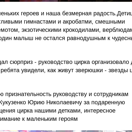
еньких героев и наша безмерная радость.Дети
тливыми гимнастами и акробатми, смешными
емотом, экзотическими крокодилами, верблюда
 один малыш не остался равнодушным к чудес
ал сюрприз - руководство цирка организовало
 ребята увидели, как живут зверюшки - звезды 
 признательность руководству и сотрудникам
 Кукузенко Юрию Николаевичу за подаренную
щения цирка нашими детками, интересное
нимание к маленьким героям