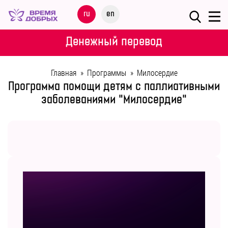
Меню
ru
en
О
Денежный перевод
ФОНДЕ
Главная
»
Программы
»
Милосердие
НАШИ
Программа помощи детям с паллиативными
ДЕТИ
заболеваниями "Милосердие"
ПРОГРАММЫ
ПАРТНЕРАМ
МЕРОПРИЯТИЯ
ПОМОЩЬ