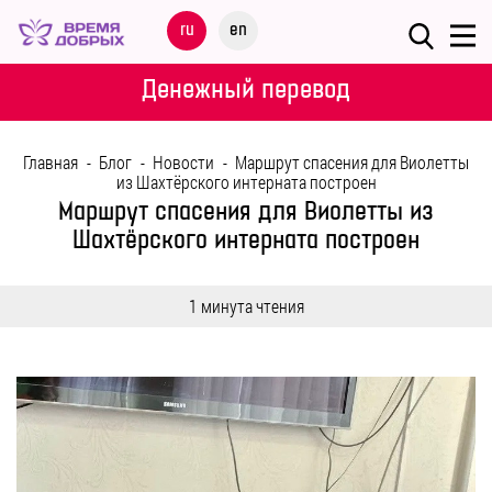
Меню
ru
en
О
Денежный перевод
ФОНДЕ
Главная
-
Блог
-
Новости
-
Маршрут спасения для Виолетты
НАШИ
из Шахтёрского интерната построен
ДЕТИ
Маршрут спасения для Виолетты из
Шахтёрского интерната построен
ПРОГРАММЫ
1 минута чтения
ПАРТНЕРАМ
МЕРОПРИЯТИЯ
ПОМОЩЬ