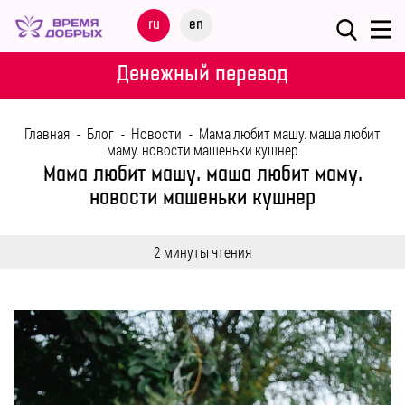
Меню
ru
en
О
Денежный перевод
ФОНДЕ
Главная
-
Блог
-
Новости
-
Мама любит машу. маша любит
НАШИ
маму. новости машеньки кушнер
ДЕТИ
Мама любит машу. маша любит маму.
новости машеньки кушнер
ПРОГРАММЫ
2 минуты чтения
ПАРТНЕРАМ
МЕРОПРИЯТИЯ
ПОМОЩЬ