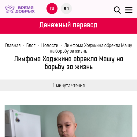
Меню
ru
en
О
Денежный перевод
ФОНДЕ
Главная
-
Блог
-
Новости
-
Лимфома Ходжкина обрекла Машу
НАШИ
на борьбу за жизнь
ДЕТИ
Лимфома Ходжкина обрекла Машу на
борьбу за жизнь
ПРОГРАММЫ
1 минута чтения
ПАРТНЕРАМ
МЕРОПРИЯТИЯ
ПОМОЩЬ