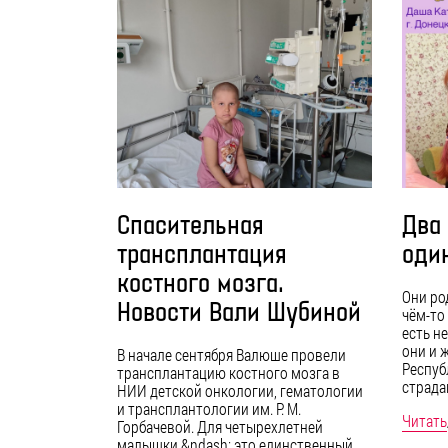
Спасительная
Два
трансплантация
оди
костного мозга.
Они ро
Новости Вали Шубиной
чём-то
есть н
они и 
В начале сентября Валюше провели
Респуб
трансплантацию костного мозга в
страда
НИИ детской онкологии, гематологии
и трансплантологии им. Р. М.
Читать
Горбачевой. Для четырехлетней
малышки &ndash; это единственный…