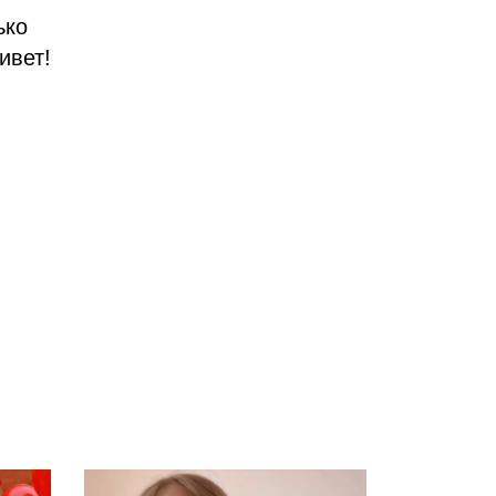
ько
ивет!