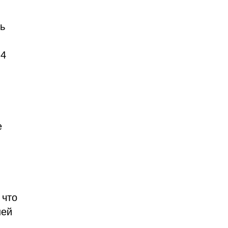
нь
 4
е
 что
шей