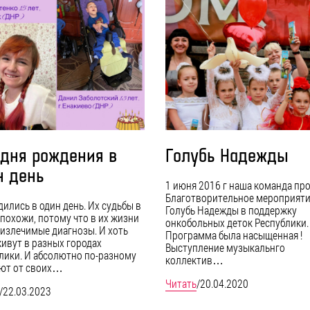
 дня рождения в
Голубь Надежды
н день
1 июня 2016 г наша команда пр
Благотворительное мероприят
дились в один день. Их судьбы в
Голубь Надежды в поддержку
 похожи, потому что в их жизни
онкобольных деток Республики.
еизлечимые диагнозы. И хоть
Программа была насыщенная !
живут в разных городах
Выступление музыкальнго
лики. И абсолютно по-разному
коллектив…
ют от своих…
Читать
/
20.04.2020
/
22.03.2023