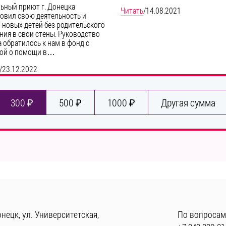
ьный приют г. Донецка
Читать
/
14.08.2021
овил свою деятельность и
 новых детей без родительского
ния в свои стены. Руководство
 обратилось к нам в фонд с
бой о помощи в…
/
23.12.2022
300 ₽
500 ₽
1000 ₽
Другая сумма
нецк, ул. Университетская,
По вопросам