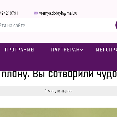
494218791
vremya.dobryh@mail.ru
ПРОГРАММЫ
ПАРТНЕРАМ
МЕРОПР
Блог
-
Новости
-
Лечение идет по плану. Вы сотворили чудо в жи
 плану. Вы сотворили чуд
1 минута чтения