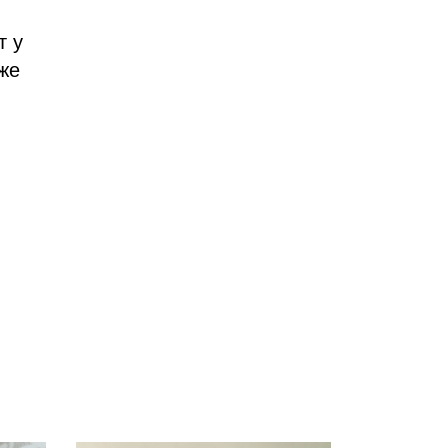
т у
же