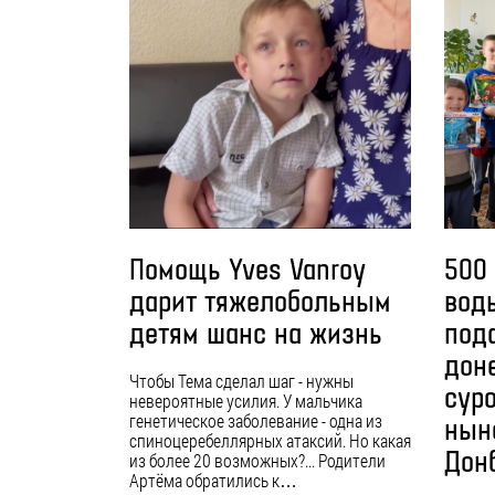
Помощь Yves Vanroy
500
дарит тяжелобольным
вод
детям шанс на жизнь
под
дон
Чтобы Тема сделал шаг - нужны
сур
невероятные усилия. У мальчика
генетическое заболевание - одна из
нын
спиноцеребеллярных атаксий. Но какая
Донб
из более 20 возможных?... Родители
Артёма обратились к…