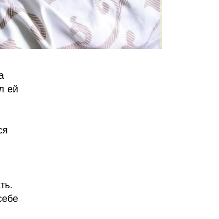
а
л ей
ся
ть.
себе