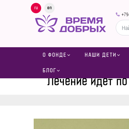
ru
en
+79
О ФОНДЕ
НАШИ ДЕТИ
Главная
-
БЛОГ
Лечение идет по