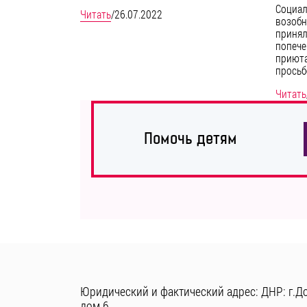
Социал
Читать
/
26.07.2022
возобн
принял
попече
приюта
прось
Читать
Помочь детям
Юридический и фактический адрес: ДНР: г.До
дом 6