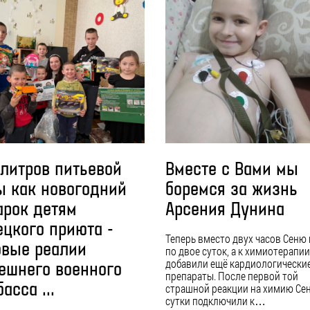
 литров питьевой
Вместе с Вами мы
ы как новогодний
боремся за жизнь
арок детям
Арсения Дунина
ецкого приюта -
Теперь вместо двух часов Сеню
овые реалии
по двое суток, а к химиотерапии
добавили ещё кардиологически
ешнего военного
препараты. После первой той
асса ...
страшной реакции на химию Сен
сутки подключили к…