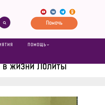
Помочь
ИЯТИЯ
ПОМОЩЬ
зни Лолиты
о в жизни Лолиты