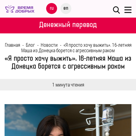
Меню
ru
en
О
Денежный перевод
ФОНДЕ
Главная
-
Блог
-
Новости
-
«Я просто хочу выжить». 16-летняя
НАШИ
Маша из Донецка борется с агрессивным раком
ДЕТИ
«Я просто хочу выжить». 16-летняя Маша из
Донецка борется с агрессивным раком
ПРОГРАММЫ
1 минута чтения
ПАРТНЕРАМ
МЕРОПРИЯТИЯ
ПОМОЩЬ