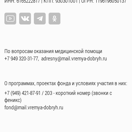
ИНН: 6165222817 | КПП: 930301001 | ОГРН: 1196196050137
По вопросам оказания медицинской помощи
+7 949 320-31-77
,
adresny@mail.vremya-dobryh.ru
О программах, проектах фонда и условиях участия в них:
+7 (949) 421-87-91
/
203
- короткий номер (звонки с
феникс)
fond@mail.vremya-dobryh.ru