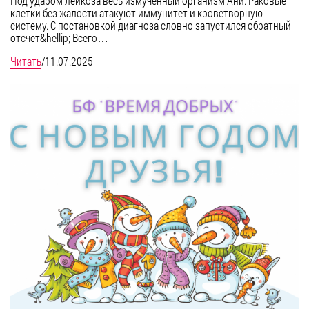
Под ударом лейкоза весь измученный организм Ани. Раковые
клетки без жалости атакуют иммунитет и кроветворную
систему. С постановкой диагноза словно запустился обратный
отсчет&hellip; Всего…
Читать
/
11.07.2025