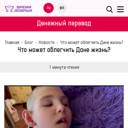
Меню
ru
en
О
Денежный перевод
ФОНДЕ
Главная
-
Блог
-
Новости
-
Что может облегчить Дане жизнь?
НАШИ
Что может облегчить Дане жизнь?
ДЕТИ
1 минута чтения
ПРОГРАММЫ
ПАРТНЕРАМ
МЕРОПРИЯТИЯ
ПОМОЩЬ