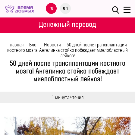
Меню
ru
en
О
Денежный перевод
ФОНДЕ
Главная
-
Блог
-
Новости
-
50 дней после трансплантации
НАШИ
костного мозга! Ангелинка стойко побеждает миелобластный
лейкоз!
ДЕТИ
50 дней после трансплантации костного
мозга! Ангелинка стойко побеждает
ПРОГРАММЫ
миелобластный лейкоз!
ПАРТНЕРАМ
1 минута чтения
МЕРОПРИЯТИЯ
ПОМОЩЬ