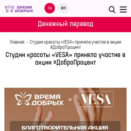
Меню
ru
en
О
Денежный перевод
ФОНДЕ
Главная
-
Студии красоты «VESA» приняла участие в акции
НАШИ
#ДоброПроцент
ДЕТИ
Студии красоты «VESA» приняла участие в
акции #ДоброПроцент
ПРОГРАММЫ
ПАРТНЕРАМ
МЕРОПРИЯТИЯ
ПОМОЩЬ