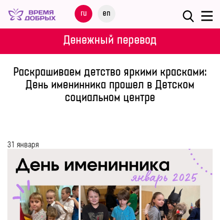
Меню
ru
en
О
Денежный перевод
ФОНДЕ
Раскрашиваем детство яркими красками:
НАШИ
День именинника прошел в Детском
ДЕТИ
социальном центре
ПРОГРАММЫ
31 января
ПАРТНЕРАМ
МЕРОПРИЯТИЯ
ПОМОЩЬ