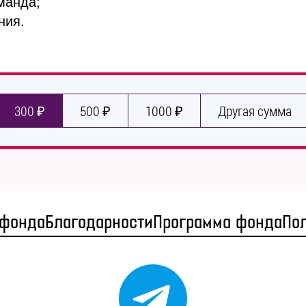
манда;
ния.
300 ₽
500 ₽
1000 ₽
Другая сумма
 фонда
Благодарности
Программа фонда
По