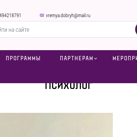
494218791
vremya.dobryh@mail.ru
ПРОГРАММЫ
ПАРТНЕРАМ
МЕРОПР
Главная
-
Вакансии
-
Психолог
Психолог