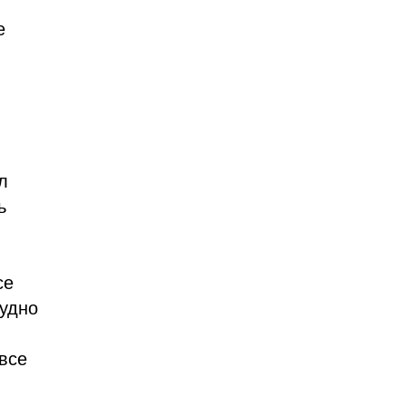
е
л
ь
се
рудно
 все