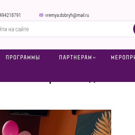
494218791
vremya.dobryh@mail.ru
ПРОГРАММЫ
ПАРТНЕРАМ
МЕРОПР
весны и красоты для осо