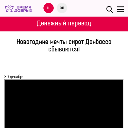
Меню
ru
en
О
Денежный перевод
ФОНДЕ
Новогодние мечты сирот Донбасса
НАШИ
сбываются!
ДЕТИ
ПРОГРАММЫ
30 декабря
ПАРТНЕРАМ
МЕРОПРИЯТИЯ
ПОМОЩЬ