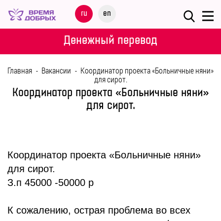
Меню
ru
en
О
Денежный перевод
ФОНДЕ
Главная
-
Вакансии
-
Координатор проекта «Больничные няни»
НАШИ
для сирот.
ДЕТИ
Координатор проекта «Больничные няни»
для сирот.
ПРОГРАММЫ
ПАРТНЕРАМ
Координатор проекта «Больничные няни»
для сирот.
МЕРОПРИЯТИЯ
З.п 45000 -50000 р
ПОМОЩЬ
К сожалению, острая проблема во всех